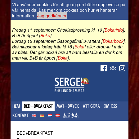
Vi använder cookies för att ge dig en bättre upplevelse på
vår hemsida.
Läs mer om cookies och hur vi hanterar
information
.
Jag godkänner
Fredag 11 september: Chokladprovning kl. 19 [
Boka/info
].
B+B är öppet [
Boka
].
Lördag 12 september: Säsongsfinal 3-rätters [
Boka/book
].
Bokningsbar middag från kl 18 [
Boka
] eller drop-in i mån
av plats. Det går också bra att bara beställa en drink om
man vill. B+B är öppet [
Boka
].
HEM
BED+BREAKFAST
MAT+DRYCK
ATT GÖRA
OM OSS
KONTAKT
BED+BREAKFAST