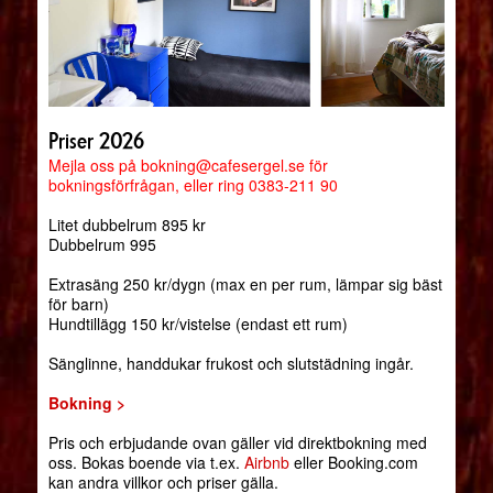
Priser 2026
Mejla oss på bokning@cafesergel.se för
bokningsförfrågan, eller ring 0383-211 90
Litet dubbelrum 895 kr
Dubbelrum 995
Extrasäng 250 kr/dygn (max en per rum, lämpar sig bäst
för barn)
Hundtillägg 150 kr/vistelse (endast ett rum)
Sänglinne, handdukar frukost och slutstädning ingår.
Bokning >
Pris och erbjudande ovan gäller vid direktbokning med
oss. Bokas boende via t.ex.
Airbnb
eller Booking.com
kan andra villkor och priser gälla.