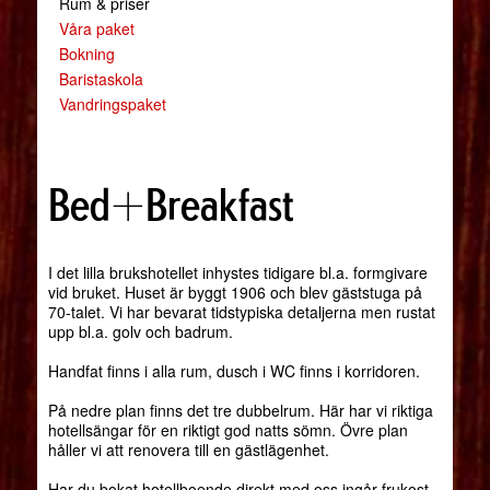
Rum & priser
Våra paket
Bokning
Baristaskola
Vandringspaket
Bed+Breakfast
I det lilla brukshotellet inhystes tidigare bl.a. formgivare
vid bruket. Huset är byggt 1906 och blev gäststuga på
70-talet. Vi har bevarat tidstypiska detaljerna men rustat
upp bl.a. golv och badrum.
Handfat finns i alla rum, dusch i WC finns i korridoren.
På nedre plan finns det tre dubbelrum. Här har vi riktiga
hotellsängar för en riktigt god natts sömn. Övre plan
håller vi att renovera till en gästlägenhet.
Har du bokat hotellboende direkt med oss ingår frukost