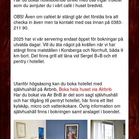
som du avnjuter du i vårt café i huset bredvid.
OBS! Även om caféet är stängt går det förstås bra att
checka in även men ta kontakt med oss innan på 0383-
211 90.
2025 har vi vår servering endast öppet för bokningar på
utvalda dagar. Vill du äta något på kvällen när vi har
stängt finns matställen i Korsberga och Norrhult, båda 9
km bort. Det finns grill att låna vid Sergel B+B och ett
pentry i hotellet.
Utanför högsäsong kan du boka hotellet med
självhushåll på Airbnb,
Boka hela huset via AIrbnb
Har du bokat via Air BnB är det som sagt självhushåll
och har tillgång till pentryt hotellet, här finns ett litet
kylskåp, micro och vattenkokare. Övrig information om
självhushåll finns i bokningen samt anslaget i boendet.