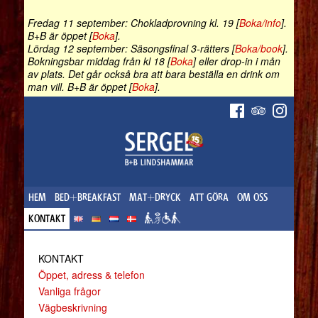
Fredag 11 september: Chokladprovning kl. 19 [
Boka/info
].
B+B är öppet [
Boka
].
Lördag 12 september: Säsongsfinal 3-rätters [
Boka/book
].
Bokningsbar middag från kl 18 [
Boka
] eller drop-in i mån
av plats. Det går också bra att bara beställa en drink om
man vill. B+B är öppet [
Boka
].
HEM
BED+BREAKFAST
MAT+DRYCK
ATT GÖRA
OM OSS
KONTAKT
KONTAKT
Öppet, adress & telefon
Vanliga frågor
Vägbeskrivning