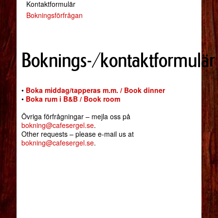
Kontaktformulär
Bokningsförfrågan
Boknings-/kontaktformulär
•
Boka middag/tapperas m.m. / Book dinner
•
Boka rum i B&B / Book room
Övriga förfrågningar – mejla oss på
bokning@cafesergel.se
.
Other requests – please e-mail us at
bokning@cafesergel.se
.