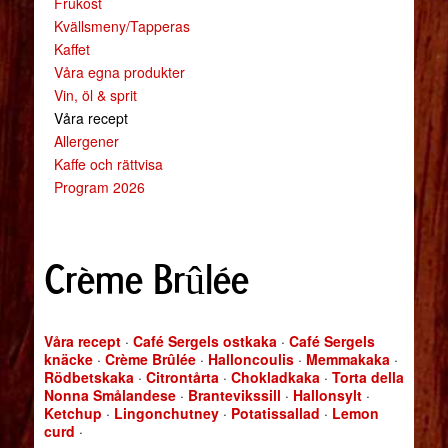
Frukost
Kvällsmeny/Tapperas
Kaffet
Våra egna produkter
Vin, öl & sprit
Våra recept
Allergener
Kaffe och rättvisa
Program 2026
Crème Brûlée
Våra recept
·
Café Sergels ostkaka
·
Café Sergels
knäcke
·
Crème Brûlée
·
Halloncoulis
·
Memmakaka
·
Rödbetskaka
·
Citrontårta
·
Chokladkaka
·
Torta della
Nonna Smålandese
·
Brantevikssill
·
Hallonsylt
·
Ketchup
·
Lingonchutney
·
Potatissallad
·
Lemon
curd
·