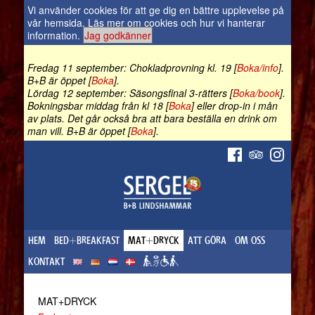
Vi använder cookies för att ge dig en bättre upplevelse på
vår hemsida.
Läs mer om cookies och hur vi hanterar
information
.
Jag godkänner
Fredag 11 september: Chokladprovning kl. 19 [
Boka/info
].
B+B är öppet [
Boka
].
Lördag 12 september: Säsongsfinal 3-rätters [
Boka/book
].
Bokningsbar middag från kl 18 [
Boka
] eller drop-in i mån
av plats. Det går också bra att bara beställa en drink om
man vill. B+B är öppet [
Boka
].
HEM
BED+BREAKFAST
MAT+DRYCK
ATT GÖRA
OM OSS
KONTAKT
MAT+DRYCK