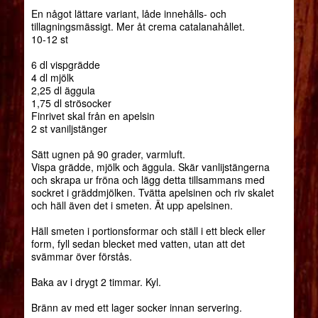
En något lättare variant, låde innehålls- och
tillagningsmässigt. Mer åt crema catalanahållet.
10-12 st
6 dl vispgrädde
4 dl mjölk
2,25 dl äggula
1,75 dl strösocker
Finrivet skal från en apelsin
2 st vaniljstänger
Sätt ugnen på 90 grader, varmluft.
Vispa grädde, mjölk och äggula. Skär vanlijstängerna
och skrapa ur fröna och lägg detta tillsammans med
sockret i gräddmjölken. Tvätta apelsinen och riv skalet
och häll även det i smeten. Ät upp apelsinen.
Häll smeten i portionsformar och ställ i ett bleck eller
form, fyll sedan blecket med vatten, utan att det
svämmar över förstås.
Baka av i drygt 2 timmar. Kyl.
Bränn av med ett lager socker innan servering.