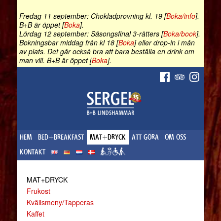
Fredag 11 september: Chokladprovning kl. 19 [
Boka/info
].
B+B är öppet [
Boka
].
Lördag 12 september: Säsongsfinal 3-rätters [
Boka/book
].
Bokningsbar middag från kl 18 [
Boka
] eller drop-in i mån
av plats. Det går också bra att bara beställa en drink om
man vill. B+B är öppet [
Boka
].
HEM
BED+BREAKFAST
MAT+DRYCK
ATT GÖRA
OM OSS
KONTAKT
MAT+DRYCK
Frukost
Kvällsmeny/Tapperas
Kaffet