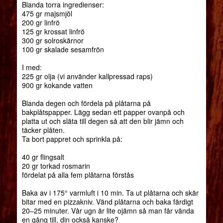
Blanda torra ingredienser:
475 gr majsmjöl
200 gr linfrö
125 gr krossat linfrö
300 gr solroskärnor
100 gr skalade sesamfrön
I med:
225 gr olja (vi använder kallpressad raps)
900 gr kokande vatten
Blanda degen och fördela på plåtarna på
bakplåtspapper. Lägg sedan ett papper ovanpå och
platta ut och släta till degen så att den blir jämn och
täcker plåten.
Ta bort pappret och sprinkla på:
40 gr flingsalt
20 gr torkad rosmarin
fördelat på alla fem plåtarna förstås
Baka av i 175° varmluft i 10 min. Ta ut plåtarna och skär
bitar med en pizzakniv. Vänd plåtarna och baka färdigt
20–25 minuter. Vår ugn är lite ojämn så man får vända
en gång till, din också kanske?