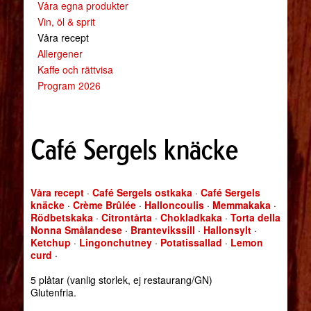
Våra egna produkter
Vin, öl & sprit
Våra recept
Allergener
Kaffe och rättvisa
Program 2026
Café Sergels knäcke
Våra recept
·
Café Sergels ostkaka
·
Café Sergels
knäcke
·
Crème Brûlée
·
Halloncoulis
·
Memmakaka
·
Rödbetskaka
·
Citrontårta
·
Chokladkaka
·
Torta della
Nonna Smålandese
·
Brantevikssill
·
Hallonsylt
·
Ketchup
·
Lingonchutney
·
Potatissallad
·
Lemon
curd
·
5 plåtar (vanlig storlek, ej restaurang/GN)
Glutenfria.