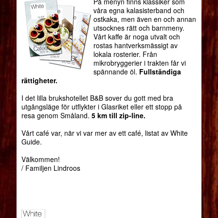
På menyn finns klassiker som
våra egna kalasisterband och
ostkaka, men även en och annan
utsocknes rätt och barnmeny.
Vårt kaffe är noga utvalt och
rostas hantverksmässigt av
lokala rosterier. Från
mikrobryggerier i trakten får vi
spännande öl.
Fullständiga
rättigheter.
I det lilla brukshotellet B&B sover du gott med bra
utgångsläge för utflykter i Glasriket eller ett stopp på
resa genom Småland.
5 km till zip-line.
Vårt café var, när vi var mer av ett café, listat av White
Guide.
Välkommen!
/ Familjen Lindroos