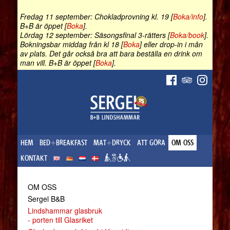
Fredag 11 september: Chokladprovning kl. 19 [
Boka/info
].
B+B är öppet [
Boka
].
Lördag 12 september: Säsongsfinal 3-rätters [
Boka/book
].
Bokningsbar middag från kl 18 [
Boka
] eller drop-in i mån
av plats. Det går också bra att bara beställa en drink om
man vill. B+B är öppet [
Boka
].
HEM
BED+BREAKFAST
MAT+DRYCK
ATT GÖRA
OM OSS
KONTAKT
OM OSS
Sergel B&B
Lindshammar glasbruk
- porten till Glasriket