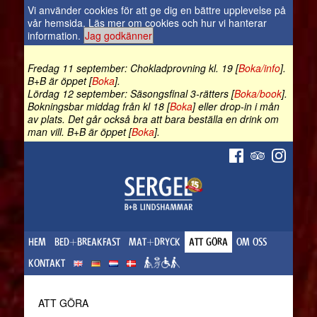
Vi använder cookies för att ge dig en bättre upplevelse på
vår hemsida.
Läs mer om cookies och hur vi hanterar
information
.
Jag godkänner
Fredag 11 september: Chokladprovning kl. 19 [
Boka/info
].
B+B är öppet [
Boka
].
Lördag 12 september: Säsongsfinal 3-rätters [
Boka/book
].
Bokningsbar middag från kl 18 [
Boka
] eller drop-in i mån
av plats. Det går också bra att bara beställa en drink om
man vill. B+B är öppet [
Boka
].
HEM
BED+BREAKFAST
MAT+DRYCK
ATT GÖRA
OM OSS
KONTAKT
ATT GÖRA