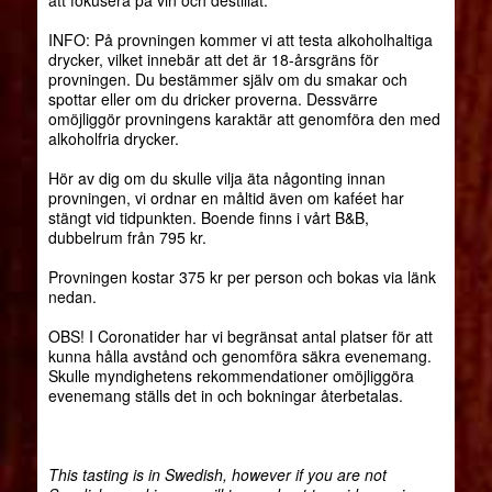
INFO: På provningen kommer vi att testa alkoholhaltiga
drycker, vilket innebär att det är 18-årsgräns för
provningen. Du bestämmer själv om du smakar och
spottar eller om du dricker proverna. Dessvärre
omöjliggör provningens karaktär att genomföra den med
alkoholfria drycker.
Hör av dig om du skulle vilja äta någonting innan
provningen, vi ordnar en måltid även om kaféet har
stängt vid tidpunkten. Boende finns i vårt B&B,
dubbelrum från 795 kr.
Provningen kostar 375 kr per person och bokas via länk
nedan.
OBS! I Coronatider har vi begränsat antal platser för att
kunna hålla avstånd och genomföra säkra evenemang.
Skulle myndighetens rekommendationer omöjliggöra
evenemang ställs det in och bokningar återbetalas.
This tasting is in Swedish, however if you are not