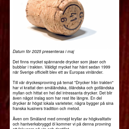
Datum för 2025 presenteras i maj
Det finns mycket spännande drycker som jäser och
bubblar i trakten. Väldigt mycket har hänt sedan 1999
när Sverige officiellt blev ett av Europas vinländer.
Till vår dryckesprovning på temat "Drycker från trakten"
har vi krattat den småländska, öländska och gotländska
myllan och hittat en hel del intressanta drycker. Det blir
även något inslag som har rest lite längre. En del
drycker är högst lokala varieteter, några bygger på sina
franska kusiners tradition och metod.
Även om Småland med omnejd kryllar av högkvalitativ
och hantverksbryggd öl kommer vi på denna provning
att fokusera på vin och destillat.