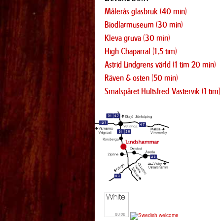
Målerås glasbruk (40 min)
Biodlarmuseum (30 min)
Kleva gruva (30 min)
High Chaparral (1,5 tim)
Astrid Lindgrens värld (1 tim 20 min)
Räven & osten (50 min)
Smalspåret Hultsfred-Västervik (1 tim)