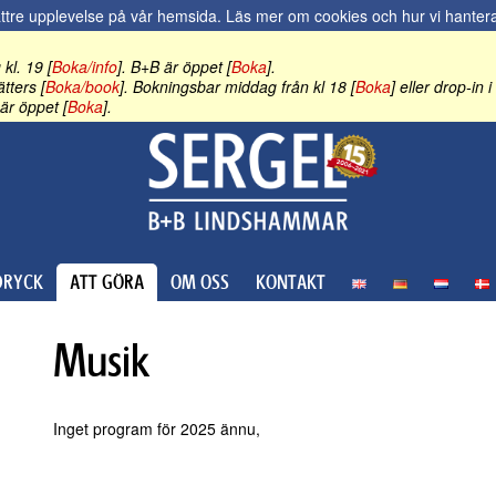
ättre upplevelse på vår hemsida.
Läs mer om cookies och hur vi hantera
kl. 19 [
Boka/info
]. B+B är öppet [
Boka
].
tters [
Boka/book
]. Bokningsbar middag från kl 18 [
Boka
] eller drop-in
är öppet [
Boka
].
RYCK
ATT GÖRA
OM OSS
KONTAKT
Musik
Inget program för 2025 ännu,