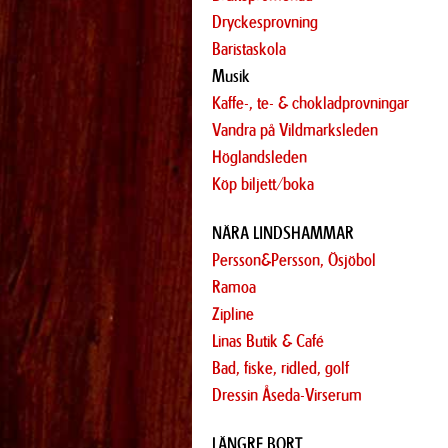
Dryckesprovning
Baristaskola
Musik
Kaffe-, te- & chokladprovningar
Vandra på Vildmarksleden
Höglandsleden
Köp biljett/boka
NÄRA LINDSHAMMAR
Persson&Persson, Ösjöbol
Ramoa
Zipline
Linas Butik & Café
Bad, fiske, ridled, golf
Dressin Åseda-Virserum
LÄNGRE BORT