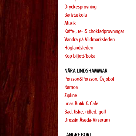
Dryckesprovning
Baristaskola
Musik
Kaffe-, te- & chokladprovningar
Vandra på Vildmarksleden
Höglandsleden
Köp biljett/boka
NÄRA LINDSHAMMAR
Persson&Persson, Ösjöbol
Ramoa
Zipline
Linas Butik & Café
Bad, fiske, ridled, golf
Dressin Åseda-Virserum
LÄNGRE BORT