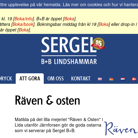
ättre upplevelse på vår hemsida.
Läs mer om cookies och hur vi hantera
kl. 19 [
Boka/info
]. B+B är öppet [
Boka
].
tters [
Boka/book
]. Bokningsbar middag från kl 18 [
Boka
] eller drop-in
är öppet [
Boka
].
RYCK
ATT GÖRA
OM OSS
KONTAKT
Räven & osten
Matilda på det lilla mejeriet "Räven & Osten" i
Lida utanför Järnforsen gör de goda ostarna
som vi serverar på Sergel B+B.