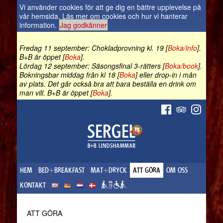
Vi använder cookies för att ge dig en bättre upplevelse på
vår hemsida.
Läs mer om cookies och hur vi hanterar
information
.
Jag godkänner
Fredag 11 september: Chokladprovning kl. 19 [
Boka/info
].
B+B är öppet [
Boka
].
Lördag 12 september: Säsongsfinal 3-rätters [
Boka/book
].
Bokningsbar middag från kl 18 [
Boka
] eller drop-in i mån
av plats. Det går också bra att bara beställa en drink om
man vill. B+B är öppet [
Boka
].
HEM
BED+BREAKFAST
MAT+DRYCK
ATT GÖRA
OM OSS
KONTAKT
ATT GÖRA