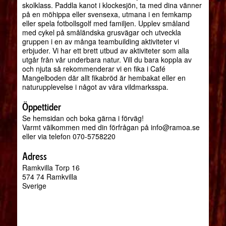
skolklass. Paddla kanot i klockesjön, ta med dina vänner
på en möhippa eller svensexa, utmana i en femkamp
eller spela fotbollsgolf med familjen. Upplev småland
med cykel på småländska grusvägar och utveckla
gruppen i en av många teambuilding aktiviteter vi
erbjuder. Vi har ett brett utbud av aktiviteter som alla
utgår från vår underbara natur. Vill du bara koppla av
och njuta så rekommenderar vi en fika i Café
Mangelboden där allt fikabröd är hembakat eller en
naturupplevelse i något av våra vildmarksspa.
Öppettider
Se hemsidan och boka gärna i förväg!
Varmt välkommen med din förfrågan på info@ramoa.se
eller via telefon 070-5758220
Adress
Ramkvilla Torp 16
574 74 Ramkvilla
Sverige